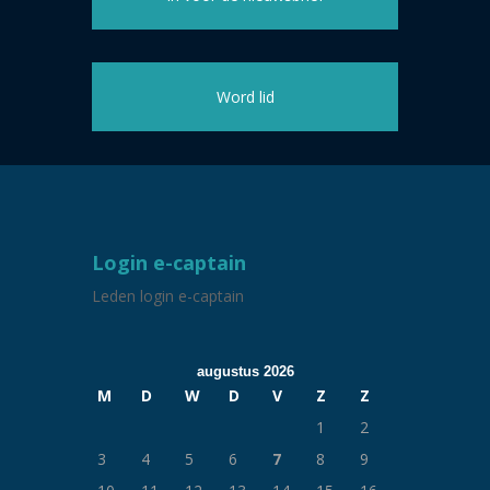
Word lid
Login e-captain
Leden login e-captain
augustus 2026
M
D
W
D
V
Z
Z
1
2
3
4
5
6
7
8
9