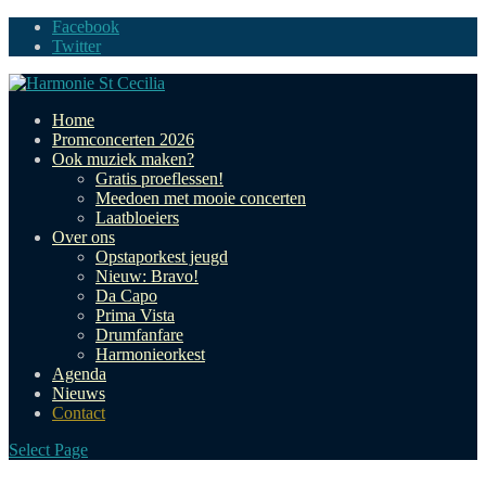
Facebook
Twitter
Home
Promconcerten 2026
Ook muziek maken?
Gratis proeflessen!
Meedoen met mooie concerten
Laatbloeiers
Over ons
Opstaporkest jeugd
Nieuw: Bravo!
Da Capo
Prima Vista
Drumfanfare
Harmonieorkest
Agenda
Nieuws
Contact
Select Page