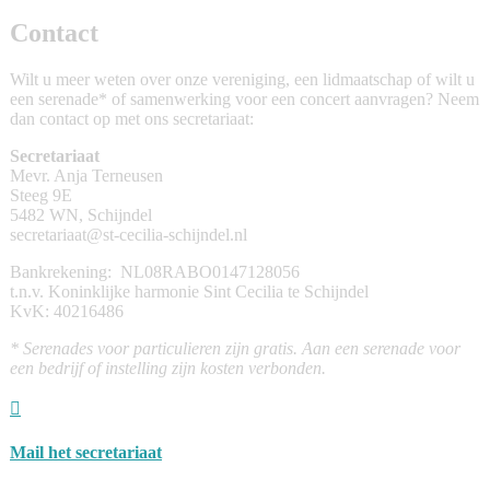
Contact
Wilt u meer weten over onze vereniging, een lidmaatschap of wilt u
een serenade* of samenwerking voor een concert aanvragen? Neem
dan contact op met ons secretariaat:
Secretariaat
Mevr. Anja Terneusen
Steeg 9E
5482 WN, Schijndel
secretariaat@st-cecilia-schijndel.nl
Bankrekening: NL08RABO0147128056
t.n.v. Koninklijke harmonie Sint Cecilia te Schijndel
KvK: 40216486
* Serenades voor particulieren zijn gratis. Aan een serenade voor
een bedrijf of instelling zijn kosten verbonden.

Mail het secretariaat