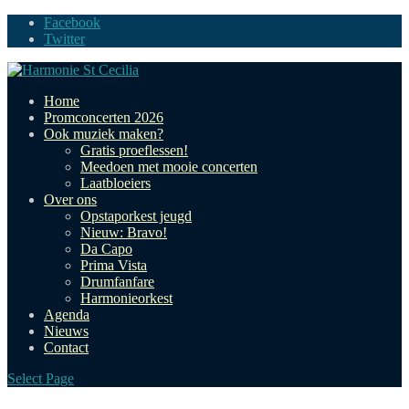
Facebook
Twitter
Home
Promconcerten 2026
Ook muziek maken?
Gratis proeflessen!
Meedoen met mooie concerten
Laatbloeiers
Over ons
Opstaporkest jeugd
Nieuw: Bravo!
Da Capo
Prima Vista
Drumfanfare
Harmonieorkest
Agenda
Nieuws
Contact
Select Page