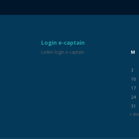
Login e-captain
Leden login e-captain
M
3
10
17
24
31
« de