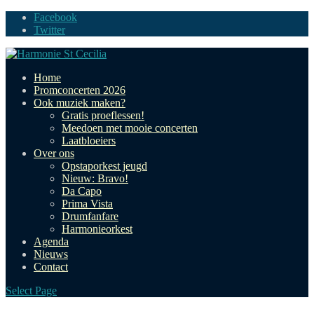
Facebook
Twitter
Home
Promconcerten 2026
Ook muziek maken?
Gratis proeflessen!
Meedoen met mooie concerten
Laatbloeiers
Over ons
Opstaporkest jeugd
Nieuw: Bravo!
Da Capo
Prima Vista
Drumfanfare
Harmonieorkest
Agenda
Nieuws
Contact
Select Page