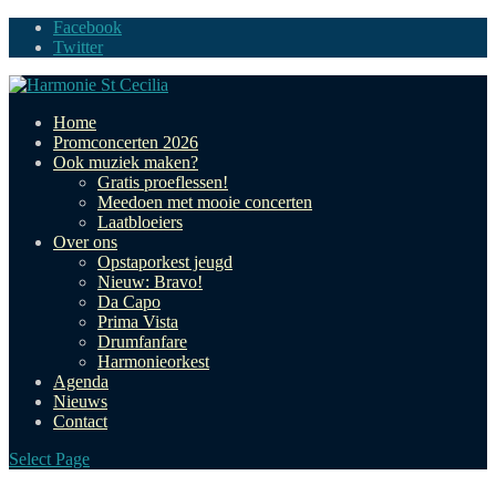
Facebook
Twitter
Home
Promconcerten 2026
Ook muziek maken?
Gratis proeflessen!
Meedoen met mooie concerten
Laatbloeiers
Over ons
Opstaporkest jeugd
Nieuw: Bravo!
Da Capo
Prima Vista
Drumfanfare
Harmonieorkest
Agenda
Nieuws
Contact
Select Page