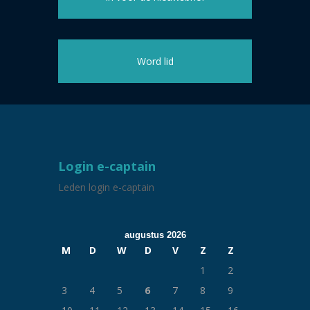
Word lid
Login e-captain
Leden login e-captain
augustus 2026
M
D
W
D
V
Z
Z
1
2
3
4
5
6
7
8
9