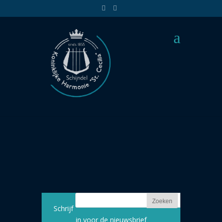
007
20 jul 2015 | |
Schrijf
in voor de nieuwsbrief