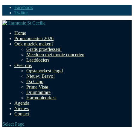
Facebook
Twitter
Home
Promconcerten 2026
Ook muziek maken?
Gratis proeflessen!
Meedoen met mooie concerten
Laatbloeiers
Over ons
Opstaporkest jeugd
Nieuw: Bravo!
Da Capo
Prima Vista
Drumfanfare
Harmonieorkest
Agenda
Nieuws
Contact
Select Page