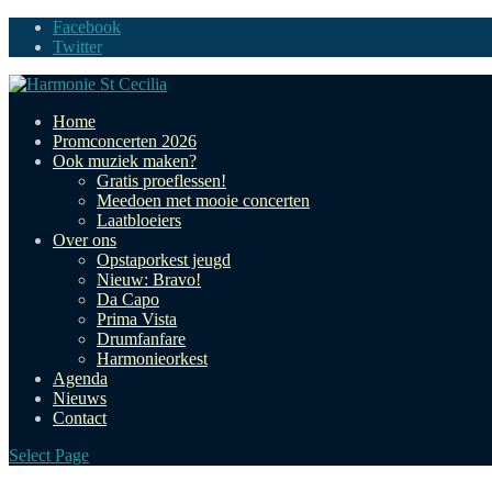
Facebook
Twitter
Home
Promconcerten 2026
Ook muziek maken?
Gratis proeflessen!
Meedoen met mooie concerten
Laatbloeiers
Over ons
Opstaporkest jeugd
Nieuw: Bravo!
Da Capo
Prima Vista
Drumfanfare
Harmonieorkest
Agenda
Nieuws
Contact
Select Page