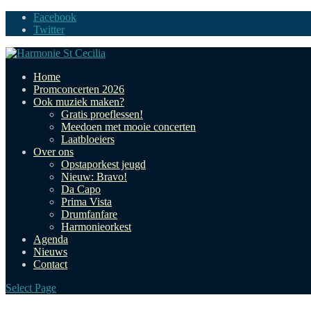
Facebook
Twitter
Home
Promconcerten 2026
Ook muziek maken?
Gratis proeflessen!
Meedoen met mooie concerten
Laatbloeiers
Over ons
Opstaporkest jeugd
Nieuw: Bravo!
Da Capo
Prima Vista
Drumfanfare
Harmonieorkest
Agenda
Nieuws
Contact
Select Page