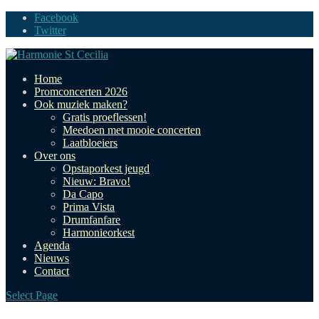
Facebook
Twitter
Home
Promconcerten 2026
Ook muziek maken?
Gratis proeflessen!
Meedoen met mooie concerten
Laatbloeiers
Over ons
Opstaporkest jeugd
Nieuw: Bravo!
Da Capo
Prima Vista
Drumfanfare
Harmonieorkest
Agenda
Nieuws
Contact
Select Page