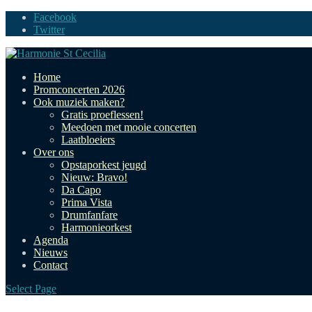
Facebook
Twitter
Home
Promconcerten 2026
Ook muziek maken?
Gratis proeflessen!
Meedoen met mooie concerten
Laatbloeiers
Over ons
Opstaporkest jeugd
Nieuw: Bravo!
Da Capo
Prima Vista
Drumfanfare
Harmonieorkest
Agenda
Nieuws
Contact
Select Page