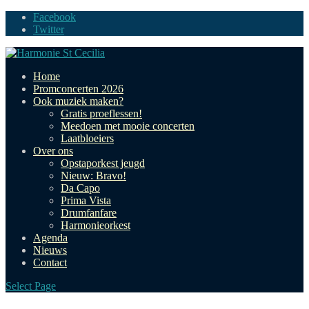
Facebook
Twitter
Home
Promconcerten 2026
Ook muziek maken?
Gratis proeflessen!
Meedoen met mooie concerten
Laatbloeiers
Over ons
Opstaporkest jeugd
Nieuw: Bravo!
Da Capo
Prima Vista
Drumfanfare
Harmonieorkest
Agenda
Nieuws
Contact
Select Page