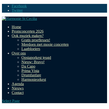
Facebook
Twitter
Home
Promconcerten 2026
Ook muziek maken?
Gratis proeflessen!
Meedoen met mooie concerten
Laatbloeiers
Over ons
Opstaporkest jeugd
Nieuw: Bravo!
Da Capo
Prima Vista
Drumfanfare
Harmonieorkest
Agenda
Nieuws
Contact
Select Page