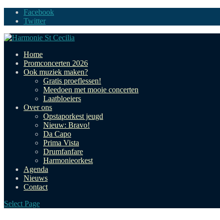
Facebook
Twitter
Home
Promconcerten 2026
Ook muziek maken?
Gratis proeflessen!
Meedoen met mooie concerten
Laatbloeiers
Over ons
Opstaporkest jeugd
Nieuw: Bravo!
Da Capo
Prima Vista
Drumfanfare
Harmonieorkest
Agenda
Nieuws
Contact
Select Page