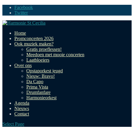
Facebook
Twitter
Home
Promconcerten 2026
Ook muziek maken?
Gratis proeflessen!
Meedoen met mooie concerten
Laatbloeiers
Over ons
Opstaporkest jeugd
Nieuw: Bravo!
Da Capo
Prima Vista
Drumfanfare
Harmonieorkest
Agenda
Nieuws
Contact
Select Page