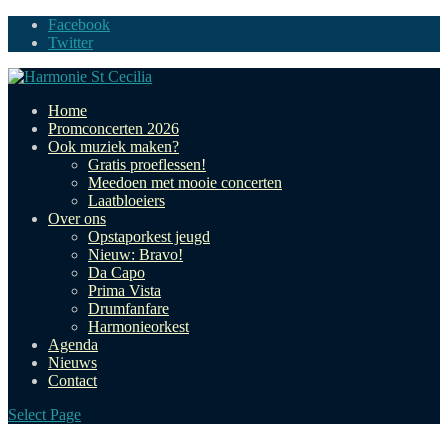
Facebook
Twitter
Home
Promconcerten 2026
Ook muziek maken?
Gratis proeflessen!
Meedoen met mooie concerten
Laatbloeiers
Over ons
Opstaporkest jeugd
Nieuw: Bravo!
Da Capo
Prima Vista
Drumfanfare
Harmonieorkest
Agenda
Nieuws
Contact
Select Page