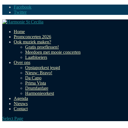
Facebook
Twitter
Home
Promconcerten 2026
Ook muziek maken?
Gratis proeflessen!
Meedoen met mooie concerten
Laatbloeiers
Over ons
Opstaporkest jeugd
Nieuw: Bravo!
Da Capo
Prima Vista
Drumfanfare
Harmonieorkest
Agenda
Nieuws
Contact
Select Page