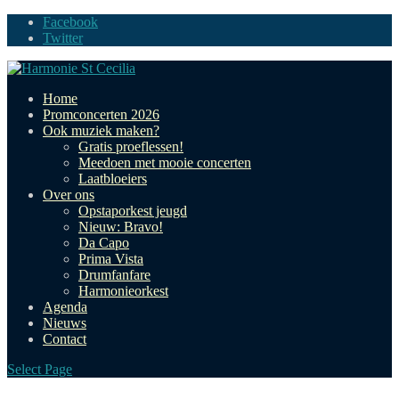
Facebook
Twitter
Home
Promconcerten 2026
Ook muziek maken?
Gratis proeflessen!
Meedoen met mooie concerten
Laatbloeiers
Over ons
Opstaporkest jeugd
Nieuw: Bravo!
Da Capo
Prima Vista
Drumfanfare
Harmonieorkest
Agenda
Nieuws
Contact
Select Page