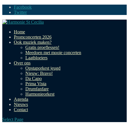
Facebook
Twitter
Home
Promconcerten 2026
Ook muziek maken?
Gratis proeflessen!
Meedoen met mooie concerten
Laatbloeiers
Over ons
Opstaporkest jeugd
Nieuw: Bravo!
Da Capo
Prima Vista
Drumfanfare
Harmonieorkest
Agenda
Nieuws
Contact
Select Page