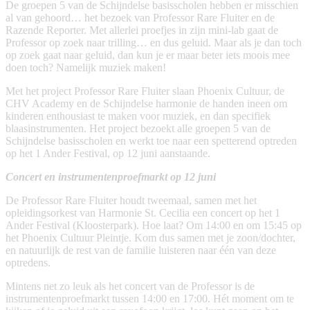
De groepen 5 van de Schijndelse basisscholen hebben er misschien
al van gehoord… het bezoek van Professor Rare Fluiter en de
Razende Reporter. Met allerlei proefjes in zijn mini-lab gaat de
Professor op zoek naar trilling… en dus geluid. Maar als je dan toch
op zoek gaat naar geluid, dan kun je er maar beter iets moois mee
doen toch? Namelijk muziek maken!
Met het project Professor Rare Fluiter slaan Phoenix Cultuur, de
CHV Academy en de Schijndelse harmonie de handen ineen om
kinderen enthousiast te maken voor muziek, en dan specifiek
blaasinstrumenten. Het project bezoekt alle groepen 5 van de
Schijndelse basisscholen en werkt toe naar een spetterend optreden
op het 1 Ander Festival, op 12 juni aanstaande.
Concert en instrumentenproefmarkt op 12 juni
De Professor Rare Fluiter houdt tweemaal, samen met het
opleidingsorkest van Harmonie St. Cecilia een concert op het 1
Ander Festival (Kloosterpark). Hoe laat? Om 14:00 en om 15:45 op
het Phoenix Cultuur Pleintje. Kom dus samen met je zoon/dochter,
en natuurlijk de rest van de familie luisteren naar één van deze
optredens.
Mintens net zo leuk als het concert van de Professor is de
instrumentenproefmarkt tussen 14:00 en 17:00. Hét moment om te