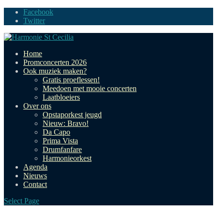
Facebook
Twitter
Home
Promconcerten 2026
Ook muziek maken?
Gratis proeflessen!
Meedoen met mooie concerten
Laatbloeiers
Over ons
Opstaporkest jeugd
Nieuw: Bravo!
Da Capo
Prima Vista
Drumfanfare
Harmonieorkest
Agenda
Nieuws
Contact
Select Page