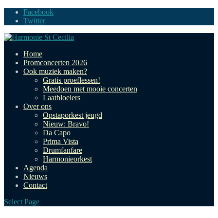
Facebook
Twitter
Home
Promconcerten 2026
Ook muziek maken?
Gratis proeflessen!
Meedoen met mooie concerten
Laatbloeiers
Over ons
Opstaporkest jeugd
Nieuw: Bravo!
Da Capo
Prima Vista
Drumfanfare
Harmonieorkest
Agenda
Nieuws
Contact
Select Page