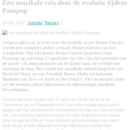
Een muzikale reis door de evolutie tijdens
Paaspop
29 mrt 2017 |
Agenda
,
Nieuws
|
Vergeet alles wat je weet over de evolutie, want Planet Electro
vertelt een compleet ander verhaal. Planet Electro van het
Schijndelse The Orchestra Project neemt bezoekers van
Paaspop op zaterdag 15 april mee op reis: van het ontstaan van
de aarde, via dinosaurussen en de ijstijd naar de wereld van
vandaag de dag. Het wordt een muzikale ontdekkingsreis van
Bach tot Muse en van Swedish House Mafia tot bekende
filmtunes uit Jaws en Back to the Future. Niet de muziek zoals
we die kennen, maar bijzondere en eigenzinnige muzikale
bewerkingen.
Unieke taferelen spelen zich 15 april om 16.00 uur af in de
Theatertent op het Paaspopterrein. Een ruim zestigkoppig orkest
aangevuld met elektronische instrumenten brengt een spectaculaire
mix van klassieke muziek tot rock en edm, begeleid door visuals,
dans en special effects. Verschillende gastmuzikanten van onder
meer Band Zonder Banaan en Pater Moeskroen maken met