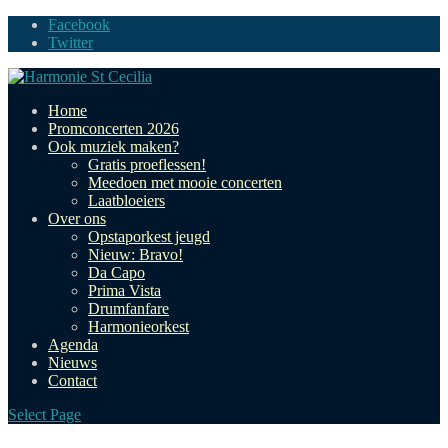
Facebook
Twitter
Home
Promconcerten 2026
Ook muziek maken?
Gratis proeflessen!
Meedoen met mooie concerten
Laatbloeiers
Over ons
Opstaporkest jeugd
Nieuw: Bravo!
Da Capo
Prima Vista
Drumfanfare
Harmonieorkest
Agenda
Nieuws
Contact
Select Page