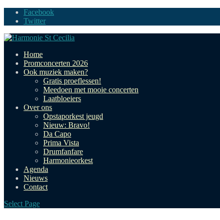
Facebook
Twitter
Home
Promconcerten 2026
Ook muziek maken?
Gratis proeflessen!
Meedoen met mooie concerten
Laatbloeiers
Over ons
Opstaporkest jeugd
Nieuw: Bravo!
Da Capo
Prima Vista
Drumfanfare
Harmonieorkest
Agenda
Nieuws
Contact
Select Page