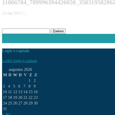
11066704_789996394426050_35831958286
12 mrt 2015 | |
Zoeken
naar:
Schrijf in voor de nieuwsbrief
Word lid
Login e-captain
Leden login e-captain
augustus 2026
M
D
W
D
V
Z
Z
1
2
3
4
5
6
7
8
9
10
11
12
13
14
15
16
17
18
19
20
21
22
23
24
25
26
27
28
29
30
31
« dec