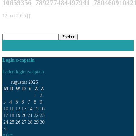
10659356_789277484497941_78046091042
12 mrt 2015 | |
Zoeken
naar:
Schrijf in voor de nieuwsbrief
Word lid
Login e-captain
Leden login e-captain
augustus 2026
M
D
W
D
V
Z
Z
1
2
3
4
5
6
7
8
9
10
11
12
13
14
15
16
17
18
19
20
21
22
23
24
25
26
27
28
29
30
31
« dec