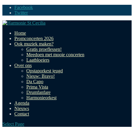
Facebook
Twitter
Home
Promconcerten 2026
Ook muziek maken?
Gratis proeflessen!
Meedoen met mooie concerten
Laatbloeiers
Over ons
Opstaporkest jeugd
Nieuw: Bravo!
Da Capo
Prima Vista
Drumfanfare
Harmonieorkest
Agenda
Nieuws
Contact
Select Page