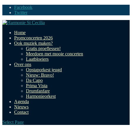
Facebook
Twitter
Home
Promconcerten 2026
Ook muziek maken?
Gratis proeflessen!
Meedoen met mooie concerten
Laatbloeiers
Over ons
Opstaporkest jeugd
Nieuw: Bravo!
Da Capo
Prima Vista
Drumfanfare
Harmonieorkest
Agenda
Nieuws
Contact
Select Page