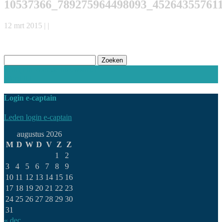
10537366_789275964498093_45264355761
12 mrt 2015 | |
Zoeken
naar:
Schrijf in voor de nieuwsbrief
Word lid
Login e-captain
Leden login e-captain
augustus 2026
M
D
W
D
V
Z
Z
1
2
3
4
5
6
7
8
9
10
11
12
13
14
15
16
17
18
19
20
21
22
23
24
25
26
27
28
29
30
31
« dec