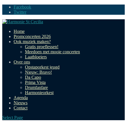
Facebook
Twitter
Home
Promconcerten 2026
Ook muziek maken?
Gratis proeflessen!
Meedoen met mooie concerten
Laatbloeiers
Over ons
Opstaporkest jeugd
Nieuw: Bravo!
Da Capo
Prima Vista
Drumfanfare
Harmonieorkest
Agenda
Nieuws
Contact
Select Page