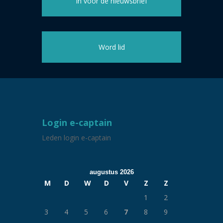
in voor de nieuwsbrief
Word lid
Login e-captain
Leden login e-captain
augustus 2026
M
D
W
D
V
Z
Z
1
2
3
4
5
6
7
8
9