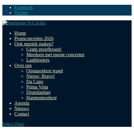
Facebook
Twitter
Home
Promconcerten 2026
Ook muziek maken?
Gratis proeflessen!
Meedoen met mooie concerten
Laatbloeiers
Over ons
Opstaporkest jeugd
Nieuw: Bravo!
Da Capo
Prima Vista
Drumfanfare
Harmonieorkest
Agenda
Nieuws
Contact
Select Page