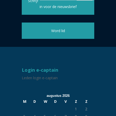
Schrijf
in voor de nieuwsbrief
Word lid
Login e-captain
Leden login e-captain
augustus 2026
M
D
W
D
V
Z
Z
1
2