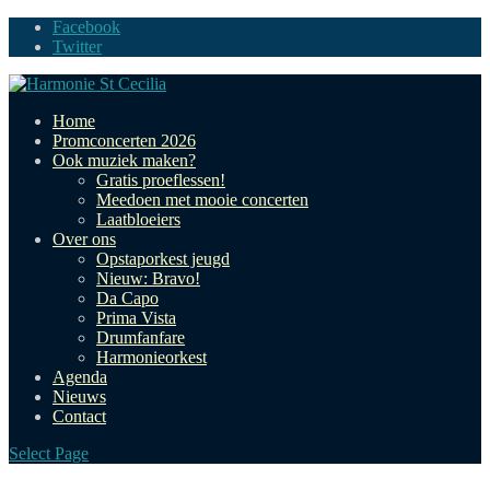
Facebook
Twitter
Home
Promconcerten 2026
Ook muziek maken?
Gratis proeflessen!
Meedoen met mooie concerten
Laatbloeiers
Over ons
Opstaporkest jeugd
Nieuw: Bravo!
Da Capo
Prima Vista
Drumfanfare
Harmonieorkest
Agenda
Nieuws
Contact
Select Page