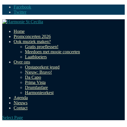
Facebook
Twitter
Home
Promconcerten 2026
Ook muziek maken?
Gratis proeflessen!
Meedoen met mooie concerten
Laatbloeiers
Over ons
Opstaporkest jeugd
Nieuw: Bravo!
Da Capo
Prima Vista
Drumfanfare
Harmonieorkest
Agenda
Nieuws
Contact
Select Page