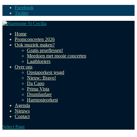
Facebook
Twitter
Home
Promconcerten 2026
Ook muziek maken?
Gratis proeflessen!
Meedoen met mooie concerten
Laatbloeiers
Over ons
Opstaporkest jeugd
Nieuw: Bravo!
Da Capo
Prima Vista
Drumfanfare
Harmonieorkest
Agenda
Nieuws
Contact
Select Page