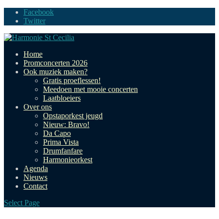
Facebook
Twitter
Home
Promconcerten 2026
Ook muziek maken?
Gratis proeflessen!
Meedoen met mooie concerten
Laatbloeiers
Over ons
Opstaporkest jeugd
Nieuw: Bravo!
Da Capo
Prima Vista
Drumfanfare
Harmonieorkest
Agenda
Nieuws
Contact
Select Page