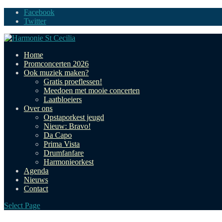
Facebook
Twitter
Home
Promconcerten 2026
Ook muziek maken?
Gratis proeflessen!
Meedoen met mooie concerten
Laatbloeiers
Over ons
Opstaporkest jeugd
Nieuw: Bravo!
Da Capo
Prima Vista
Drumfanfare
Harmonieorkest
Agenda
Nieuws
Contact
Select Page