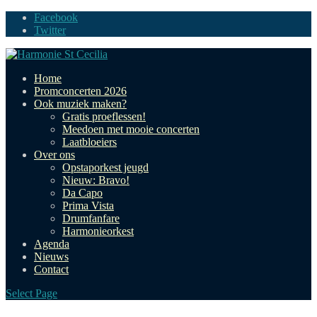
Facebook
Twitter
Home
Promconcerten 2026
Ook muziek maken?
Gratis proeflessen!
Meedoen met mooie concerten
Laatbloeiers
Over ons
Opstaporkest jeugd
Nieuw: Bravo!
Da Capo
Prima Vista
Drumfanfare
Harmonieorkest
Agenda
Nieuws
Contact
Select Page