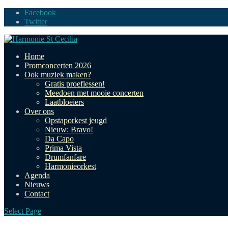
Facebook
Twitter
Home
Promconcerten 2026
Ook muziek maken?
Gratis proeflessen!
Meedoen met mooie concerten
Laatbloeiers
Over ons
Opstaporkest jeugd
Nieuw: Bravo!
Da Capo
Prima Vista
Drumfanfare
Harmonieorkest
Agenda
Nieuws
Contact
Select Page