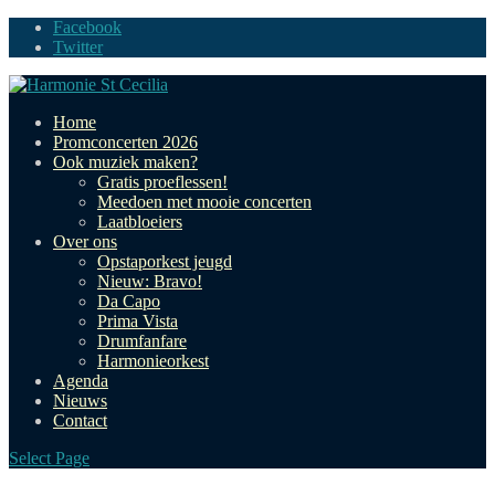
Facebook
Twitter
Home
Promconcerten 2026
Ook muziek maken?
Gratis proeflessen!
Meedoen met mooie concerten
Laatbloeiers
Over ons
Opstaporkest jeugd
Nieuw: Bravo!
Da Capo
Prima Vista
Drumfanfare
Harmonieorkest
Agenda
Nieuws
Contact
Select Page