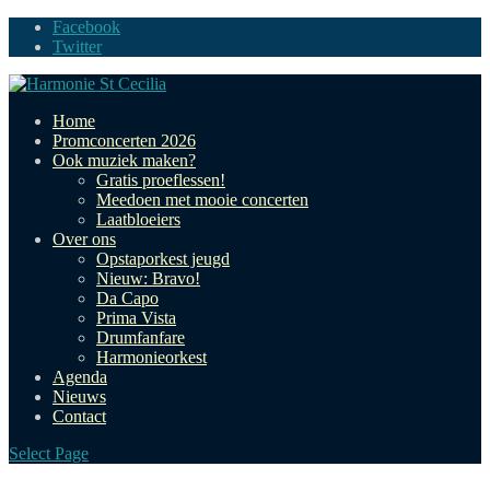
Facebook
Twitter
Home
Promconcerten 2026
Ook muziek maken?
Gratis proeflessen!
Meedoen met mooie concerten
Laatbloeiers
Over ons
Opstaporkest jeugd
Nieuw: Bravo!
Da Capo
Prima Vista
Drumfanfare
Harmonieorkest
Agenda
Nieuws
Contact
Select Page