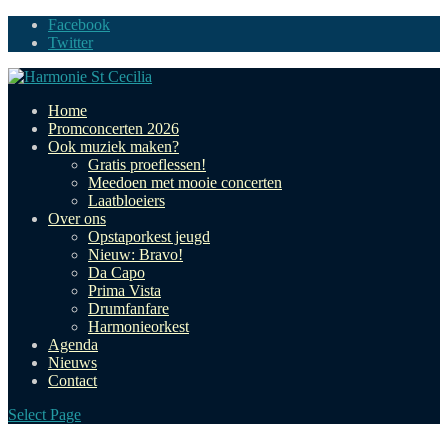
Facebook
Twitter
Home
Promconcerten 2026
Ook muziek maken?
Gratis proeflessen!
Meedoen met mooie concerten
Laatbloeiers
Over ons
Opstaporkest jeugd
Nieuw: Bravo!
Da Capo
Prima Vista
Drumfanfare
Harmonieorkest
Agenda
Nieuws
Contact
Select Page