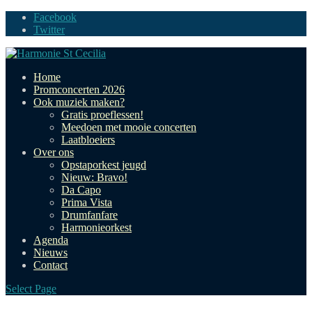
Facebook
Twitter
Home
Promconcerten 2026
Ook muziek maken?
Gratis proeflessen!
Meedoen met mooie concerten
Laatbloeiers
Over ons
Opstaporkest jeugd
Nieuw: Bravo!
Da Capo
Prima Vista
Drumfanfare
Harmonieorkest
Agenda
Nieuws
Contact
Select Page