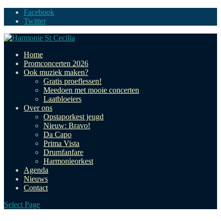
Facebook
Twitter
Home
Promconcerten 2026
Ook muziek maken?
Gratis proeflessen!
Meedoen met mooie concerten
Laatbloeiers
Over ons
Opstaporkest jeugd
Nieuw: Bravo!
Da Capo
Prima Vista
Drumfanfare
Harmonieorkest
Agenda
Nieuws
Contact
Select Page