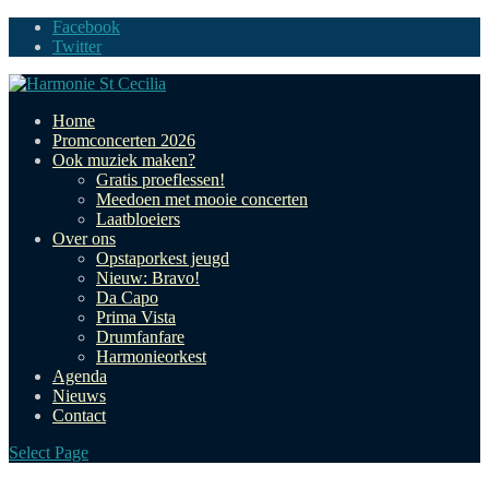
Facebook
Twitter
Home
Promconcerten 2026
Ook muziek maken?
Gratis proeflessen!
Meedoen met mooie concerten
Laatbloeiers
Over ons
Opstaporkest jeugd
Nieuw: Bravo!
Da Capo
Prima Vista
Drumfanfare
Harmonieorkest
Agenda
Nieuws
Contact
Select Page