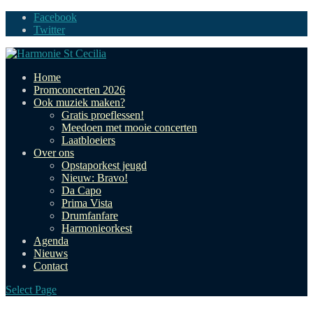
Facebook
Twitter
Home
Promconcerten 2026
Ook muziek maken?
Gratis proeflessen!
Meedoen met mooie concerten
Laatbloeiers
Over ons
Opstaporkest jeugd
Nieuw: Bravo!
Da Capo
Prima Vista
Drumfanfare
Harmonieorkest
Agenda
Nieuws
Contact
Select Page