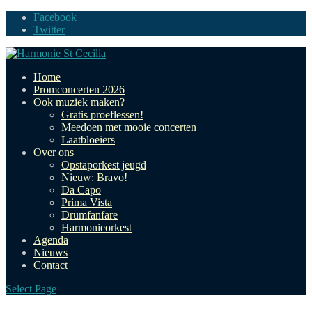
Facebook
Twitter
Home
Promconcerten 2026
Ook muziek maken?
Gratis proeflessen!
Meedoen met mooie concerten
Laatbloeiers
Over ons
Opstaporkest jeugd
Nieuw: Bravo!
Da Capo
Prima Vista
Drumfanfare
Harmonieorkest
Agenda
Nieuws
Contact
Select Page