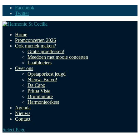
Facebook
Twitter
Home
Promconcerten 2026
Ook muziek maken?
Gratis proeflessen!
Meedoen met mooie concerten
Laatbloeiers
Over ons
Opstaporkest jeugd
Nieuw: Bravo!
Da Capo
Prima Vista
Drumfanfare
Harmonieorkest
Agenda
Nieuws
Contact
Select Page