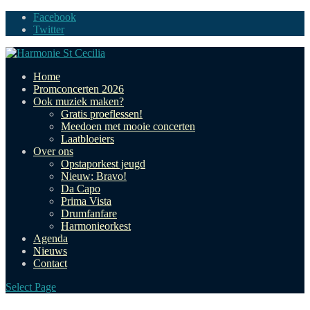
Facebook
Twitter
Home
Promconcerten 2026
Ook muziek maken?
Gratis proeflessen!
Meedoen met mooie concerten
Laatbloeiers
Over ons
Opstaporkest jeugd
Nieuw: Bravo!
Da Capo
Prima Vista
Drumfanfare
Harmonieorkest
Agenda
Nieuws
Contact
Select Page