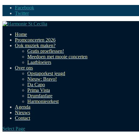
Facebook
Twitter
Home
Promconcerten 2026
Ook muziek maken?
Gratis proeflessen!
Meedoen met mooie concerten
Laatbloeiers
Over ons
Opstaporkest jeugd
Nieuw: Bravo!
Da Capo
Prima Vista
Drumfanfare
Harmonieorkest
Agenda
Nieuws
Contact
Select Page