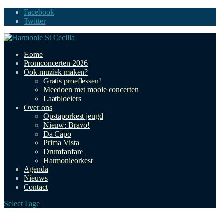
Facebook
Twitter
Home
Promconcerten 2026
Ook muziek maken?
Gratis proeflessen!
Meedoen met mooie concerten
Laatbloeiers
Over ons
Opstaporkest jeugd
Nieuw: Bravo!
Da Capo
Prima Vista
Drumfanfare
Harmonieorkest
Agenda
Nieuws
Contact
Select Page