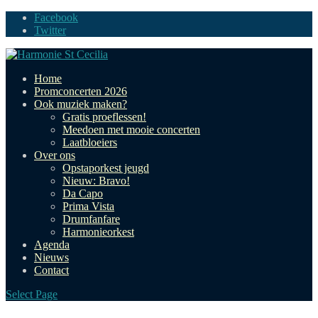
Facebook
Twitter
Home
Promconcerten 2026
Ook muziek maken?
Gratis proeflessen!
Meedoen met mooie concerten
Laatbloeiers
Over ons
Opstaporkest jeugd
Nieuw: Bravo!
Da Capo
Prima Vista
Drumfanfare
Harmonieorkest
Agenda
Nieuws
Contact
Select Page